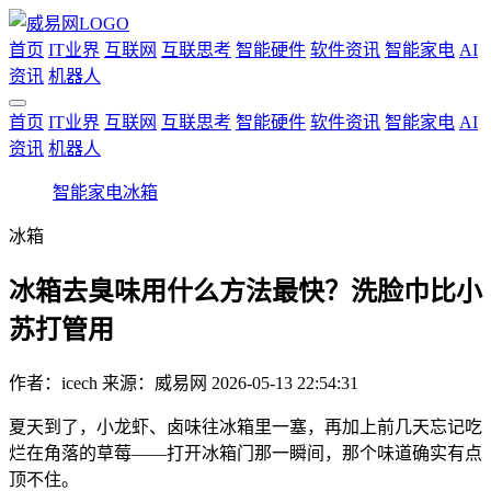
首页
IT业界
互联网
互联思考
智能硬件
软件资讯
智能家电
AI
资讯
机器人
首页
IT业界
互联网
互联思考
智能硬件
软件资讯
智能家电
AI
资讯
机器人
智能家电
冰箱
冰箱
冰箱去臭味用什么方法最快？洗脸巾比小
苏打管用
作者：
icech
来源：威易网
2026-05-13 22:54:31
夏天到了，小龙虾、卤味往冰箱里一塞，再加上前几天忘记吃
烂在角落的草莓——打开冰箱门那一瞬间，那个味道确实有点
顶不住。