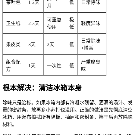
茶叶包
1-2天
低
日常除味
月
可重复
极
卫生纸
2-3天
轻度异味
使用
低
日常除味
果皮类
3天
2天
低
+增香
组合配
严重腐臭
1天
一次性
低
方
味
根本解决：清洁冰箱本身
除味只是治标。如果冰箱内部有冷凝水残留、洒漏的汤汁、发
霉的密封条，放再多小苏打也没用。正确的做法是先彻底清空
冰箱，用湿布擦拭所有隔板、抽屉和密封条，擦干后再放除味
材料。