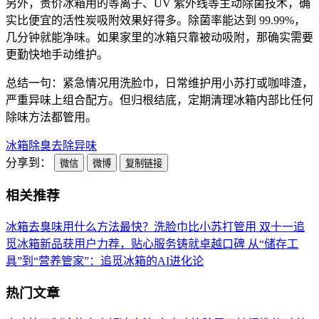
另外，贵价冰箱用的等离子、UV 紫外线等主动除菌技术，确
实比便宜的活性炭吸附效果好得多。除菌率能达到 99.99%，
几分钟就能净味。如果家里的冰箱只靠被动吸附，那确实需要
更勤快地手动维护。
总结一句：紧急情况用洗脸巾，日常维护用小苏打或咖啡渣，
严重异味上组合配方。但归根结底，定期清理冰箱内部比任何
除味方法都管用。
冰箱
除臭
去除异味
分享到：
微信
微博
复制链接
相关推荐
冰箱去臭味用什么方法最快？洗脸巾比小苏打管用
双十一追
觅冰箱新品获用户力荐，贴心服务铸就卓越口碑
从“储存工
具”到“营养管家”：追觅冰箱的AI进化论
热门文章