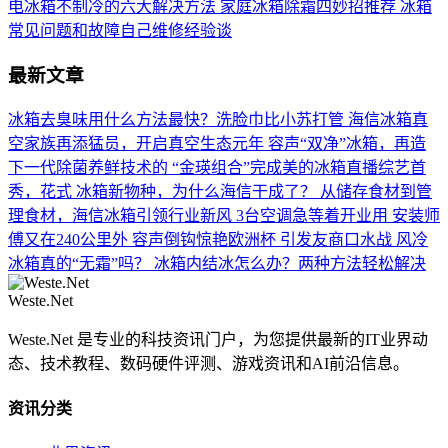
电冰箱不制冷的六大解决方法
家庭冰箱除霜四妙招推荐
冰箱
常见问题和故障自己维修经验谈
最新文章
冰箱去臭味用什么方法最快？洗脸巾比小苏打管
海信冰箱真
空家族再添猛员，开启真空生态元年
容声“双净”冰箱，再造
下一代除菌养鲜技术的
“金瑛组合”完成美的冰箱直播综艺首
秀，花式
冰箱新物种，为什么海信干成了？
从储存食材到管
理食材，海信冰箱引领行业新风
3台空调急等着开业用 安装师
傅又在240公里外
容声倒钩惊艳欧洲杯 引发友商口水战
风冷
冰箱真的“无霜”吗？
冰箱内结冰怎么办？两种方法轻松解决
Weste.Net
Weste.Net 是专业的科技资讯门户，为您提供最新的IT业界动
态、技术教程、数码硬件评测、游戏资讯和AI前沿信息。
资讯分类