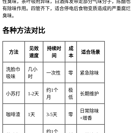
性臭味，茶叶吸附异味，白酒挥发带走部分气味分子，陈醋也
有除味作用。四管齐下，适合停电后食物变质造成的严重腐烂
臭味。
各种方法对比
见效
持续时
成
方法
适合场景
速度
间
本
洗脸巾
几小
一次性
零
紧急除味
吸味
时
约1个
极
小苏打
1-2天
长期维护
月
低
日常除味
咖啡渣
1天
3-5天
零
+增香
约1个