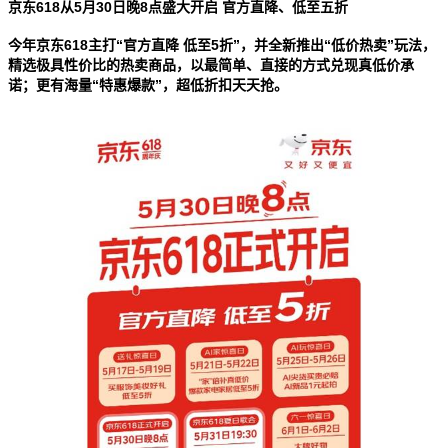
京东
618
从
5
月
30
日晚
8
点盛大开启 官方直降、低至五折
今年京东
618
主打
“
官方直降 低至
5
折
”
，并全新推出
“
低价热卖
”
玩法，
精选极具性价比的热卖商品，以最简单、直接的方式兑现真低价承
诺；更有海量
“
特惠爆款
”
，超低折扣天天抢。