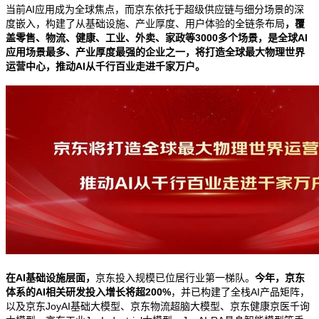
当前
AI
应用成为全球焦点，而京东依托于超级供应链与细分场景的深
度嵌入，构建了从基础设施、产业厚度、用户体验的全链条布局
，覆
盖零售、物流、健康、工业、外卖、家政等
3000
多个场景，是全球
AI
应用场景最多、产业厚度最强的企业之一，将打造全球最大物理世界
运营中心，推动
AI
从千行百业走进千家万户。
在
AI
基础设施层面，
京东投入规模已位居行业第一梯队。
今年，京东
体系的
AI
相关研发投入增长将超
200%
，并已构建了全栈
AI
产品矩阵，
以及京东
JoyAI
基础大模型、京东物流超脑大模型、京东健康京医千询