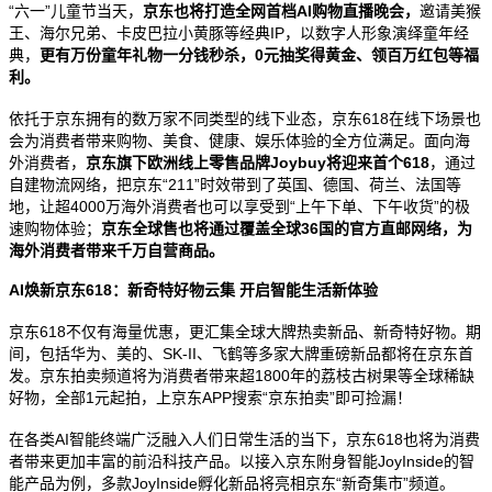
“
六一
”
儿童节当天，
京东也将打造全网首档
AI
购物直播晚会，
邀请
美猴
王、海尔兄弟、卡皮巴拉小黄豚
等经典
IP
，以数字人形象演绎童年经
典，
更有万份童年礼物一分钱秒杀，
0
元抽奖得黄金、领百万红包等福
利。
依托于京东拥有的数万家不同类型的线下业态，京东
618
在线下场景也
会为消费者带来购物、美食、健康、娱乐体验的全方位满足。面向海
外消费者，
京东旗下欧洲线上零售品牌
Joybuy
将迎来首个
618
，通过
自建物流网络，把京东
“211”
时效带到了英国、德国、荷兰、法国等
地，让超
4000
万海外消费者也可以享受到
“
上午下单、下午收货
”
的极
速购物体验；
京东全球售也将通过覆盖全球
36
国的官方直邮网络，为
海外消费者带来千万自营商品。
AI
焕新京东
618
：新奇特好物云集 开启智能生活新体验
京东
618
不仅有海量优惠，更汇集全球大牌热卖新品、新奇特好物。期
间，包括华为、美的、
SK-II
、飞鹤等多家大牌重磅新品都将在京东首
发。京东拍卖频道将为消费者带来超
1800
年的荔枝古树果等全球稀缺
好物，全部
1
元起拍，上京东
APP
搜索
“
京东拍卖
”
即可捡漏！
在各类
AI
智能终端广泛融入人们日常生活的当下，京东
618
也将为消费
者带来更加丰富的前沿科技产品。以接入京东附身智能
JoyInside
的智
能产品为例，多款
JoyInside
孵化新品将亮相京东
“
新奇集市
”
频道。