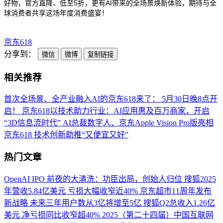
好物，官方直降、低至
5
折，更有
AI
带来的全场景焕新体验，期待与全
球消费者共享这场年度消费盛宴！
京东618
分享到：
微信
微博
复制链接
相关推荐
首次全场景、全产业融入AI的京东618来了： 5月30日晚8点开
启！
京东618以技术助力行业：AI应用惠及百万商家，开启
“3D信息流时代”
AI总裁数字人、京东Apple Vision Pro版亮相
京东618 技术创新助推“又便宜又好”
热门文章
OpenAI IPO 前夜的大清洗：功臣出局，创始人归位
搜狐2025
年营收5.84亿美元 亏损大幅收窄近40%
京东超市11周年发布
新战略 未来三年用户数从3亿将增至5亿
搜狐Q2总收入1.26亿
美元 净亏损同比收窄超40%
2025（第二十四届）中国互联网