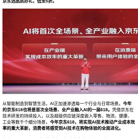
京东选品质好礼，低至
5
折。
从智能制造到智慧生活，
AI
正加速渗透每一个行业与日常场景。
今年
的京东
618
也将是首次全场景、全产业融入
AI
的一届
618
。
凭借京东在
技术研发的持续投入，以及超级供应链深度嵌入零售、物流、健康、
工业等数千个细分场景，
今年京东
618
，将实现
AI
技术推动产业成本效
率的重大革新，消费者将感受到
AI
技术在购物体验的全面进化。