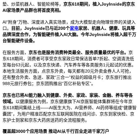
垫、炒菜机器人、智能轮椅等，
京东
618
期间，植入
JoyInside
的京东
AI
家场景产品群也将首度亮相。
AI“
附身
”
万物、深度进入真实场景，成为大模型走向物理世界的关键入
口。
目前，
JoyInside
已与近
200
个
家电
家居、机器人、健康、玩具等
品牌深度合作，为智能硬件植入
AI
大脑。今年
JoyInside
将植入超千万
台智能硬件设备。
在服务方面，
京东也是服务消费种类最全、服务质量最优的平台。
京
东
618
期间，消费者可享受京东家政日常保洁首单
7
折起、空调清洗低
至每台
63
元起，以及京东快递、汽车养车等各类服务
1
元起试的优惠。
本地生活服务方面，点京东外卖，每天都有
20
元外卖金券人人可抢，
还有整合外卖、急送、家政
“
三合一
”
权益的超级月卡；京东旅行推出
988
元旅行券包；京东团购推出
“
百亿补贴专区
”
。
京东也已将
AI
能力融入到健康、外卖、家政、家装、金融、养车等各
领域。
以健康服务为例，京东健康旗下
AI
京医智能体集群将在今年京
东
618
期间集结上线
——AI
医生大为、
AI
营养师、
AI
药师等组成
“
健康智
囊团
”
，为用户精准匹配京东互联网医院在线问诊、京东到家快检、京
东护士到家和京东大药房送药的全流程服务。
覆盖超
3000
个应用场景 推动
AI
从千行百业走进千家万户