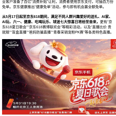
业客户准备了百亿
“
消费补贴
”
让利，消费者使用京东支付，可抽百万份
免单。京东健康推出
“
健康免单
”
活动，参与即有机会赢全额免单。
从
5
月
17
日起至京东
618
期间，满足不同人群兴趣爱好的送礼、
AI
家、
AI
玩、六一、健康、吃喝玩乐、球迷七大惊喜日将纷至沓来，
更有
“
京
东
618
夏日歌会
”“
京东
618
赛博联欢会
”
等精彩活动，以及
“
直播比价 贵
就赔
”“
盲盒直播
”“
爸妈防骗直播
”“
青春采销宠粉
PK
赛
”
等各类特色直播。