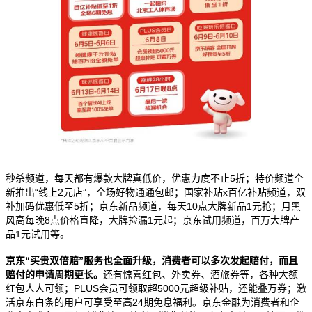
秒杀频道，每天都有爆款大牌真低价，优惠力度不止
5
折；特价频道全
新推出
“
线上
2
元店
”
，全场好物通通包邮；国家补贴
x
百亿补贴频道，双
补加码优惠低至
5
折；京东新品频道，每天
10
点大牌新品
1
元抢；月黑
风高每晚
8
点价格直降，大牌捡漏
1
元起；京东试用频道，百万大牌产
品
1
元试用等。
京东
“
买贵双倍赔
”
服务也全面升级，消费者可以多次发起赔付，而且
赔付的申请周期更长。
还有惊喜红包、外卖券、酒旅券等，各种大额
红包人人可领；
PLUS
会员可领取超
5000
元超级补贴，还能叠万券；激
活京东白条的用户可享受至高
24
期免息福利。京东金融为消费者和企