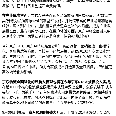
大模型、京东工业
JoyIndustrial
大模型、
JoyAI-RA
具身智能模型等垂
域模型，在各行各业创造着重要价值。
在产业厚度方面
，京东
AI
已全面融入品牌商家的日常经营，从
“
辅助工
具
”
升级为品牌商家经营的新基础设施，并凭借丰富的产业场景和运营
经验，深入到产业中，提供覆盖供应链全链路的
AI
赋能，成为产业发
展最全面、最有力的助推器。
在用户体验方面，
京东
AI
将全面融入用
户消费全流程，为消费者打造最真实可信的
AI
消费体验。
今年京东
618
，京东
AI
将从经营诊断、商品运营、营销投放、直播转
化、客服售后等方面，直接参与经营决策，帮助超
100
万商家降本增
效、生意增长。同时，京东
AI
原生数字人也迎来核心功能升级，从
“
会
播会答
”
的
AI
主播进化为
“
会策划、会展示、会控场、会促单、会复
盘
”
的
AI
直播增长中枢，助力商家低成本打造高质量直播间，把流量更
高效地转化为销量。
京东物流全面进化的超脑大模型也将在今年京东
618
大规模投入实战
，
在超
1000
个核心物流供应链场景中实现
AI
深度应用，就像安装了
“
实时
导航
”
一样，为数千万个订单包裹动态规划最优运输路径，大幅降低车
辆空驶和转运成本。
AI
地图的库存诊断助手也将全新上线，帮助品牌
商家基于各地不同商品的需求量和库存量分析，精准补货。
5
月
30
日晚
8
点，京东
618
即将盛大开启
，汇聚全球热卖爆款、新奇特