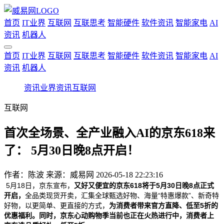
首页
IT业界
互联网
互联思考
智能硬件
软件资讯
智能家电
AI
资讯
机器人
首页
IT业界
互联网
互联思考
智能硬件
软件资讯
智能家电
AI
资讯
机器人
资讯
业界资讯
互联网
互联网
首次全场景、全产业融入AI的京东618来
了： 5月30日晚8点开启！
作者：
陈波
来源：威易网
2026-05-18 22:23:16
5
月
18
日，京东宣布，
又好又便宜的京东
618
将于
5
月
30
日晚
8
点正式
开启，
全品类现货开卖，汇集全球甄选好物、海量
“
特惠爆款
”
、新奇特
好物，以更简单、更直接的方式，
为消费者带来官方直降、低至
5
折的
优惠福利。同时，京东心动购物季当前也正在火热进行中，消费者上