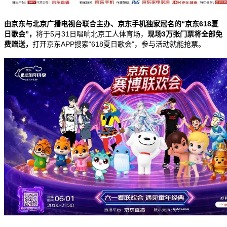
由京东与北京广播电视台联合主办、京东手机独家冠名的“京东
618
夏
日歌会”，
将于
5
月
31
日唱响北京工人体育场，
现场
3
万张门票将全部免
费赠送，
打开京东
APP
搜索“
618
夏日歌会”，参与活动就能抢票。