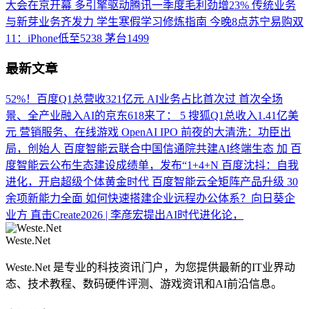
大会在京开幕
多引擎驱动腾讯一季度毛利劲增23% 传统业务
与新芽业务齐发力
学生寒假学习修炼指南
今晚8点苏宁易购双
11：iPhone低至5238 茅台1499
最新文章
52%！百度Q1总营收321亿元 AI业务占比首次过
首次全场
景、全产业融入AI的京东618来了： 5
搜狐Q1总收入1.41亿美
元 营销服务、在线游戏
OpenAI IPO 前夜的大清洗：功臣出
局，创始人
百度智能云联合中国信通院共建AI终端生态 加
百
度智能云公布生态建设成绩单，发布“1+4+N
百度沈抖：自我
进化，开启超级个体黄金时代
百度智能云全矩阵产品升级 30
余项新能力全面
如何快速搭建企业远程办公体系？向日葵企
业方
直击Create2026 | 李彦宏提出AI时代进化论，
Weste.Net
Weste.Net 是专业的科技资讯门户，为您提供最新的IT业界动
态、技术教程、数码硬件评测、游戏资讯和AI前沿信息。