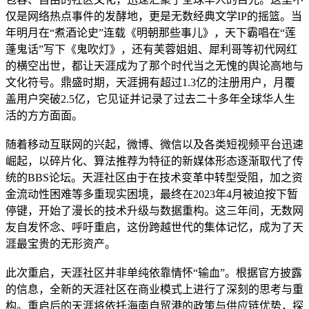
仅是网络热点事件的发酵地，更是无数经典文学IP的摇篮。当
年明月在“煮酒论史”连载《明朝那些事儿》，天下霸唱在“莲
蓬鬼话”写下《鬼吹灯》，还有芙蓉姐姐、犀利哥等初代网红
的横空出世，都让天涯成为了那个时代当之无愧的舆论高地与
文化符号。鼎盛时期，天涯拥有超过1.3亿的注册用户，月覆
盖用户突破2.5亿，它见证并记录了过去二十多年全球华人生
活的方方面面。
随着移动互联网的兴起，微博、微信以及各类短视频平台迅速
崛起，以碎片化、算法推荐为特征的新媒体形态逐渐取代了传
统的BBS论坛。天涯社区由于在技术变革中转型受阻，加之资
金流动性困难等多重现实困境，最终在2023年4月被迫按下暂
停键，开始了漫长的技术升级与数据重构。这三年间，无数网
友自发怀念、呼吁重启，这份跨越世代的集体记忆，成为了天
涯最宝贵的无形资产。
此次重启，天涯社区并非单纯依靠情怀“输血”。根据官方披露
的信息，全新的天涯社区在商业模式上进行了深刻的思考与重
构。重启后的天涯将依托海南自贸港的政策与供应链优势，探