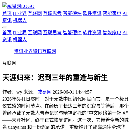
首页
IT业界
互联网
互联思考
智能硬件
软件资讯
智能家电
AI
资讯
机器人
首页
IT业界
互联网
互联思考
智能硬件
软件资讯
智能家电
AI
资讯
机器人
资讯
业界资讯
互联网
互联网
天涯归来：迟到三年的重逢与新生
作者：
wy
来源：
威易网
2026-06-01 14:44:57
2026年6月1日零时，对于无数中国初代网民而言，是一个极具
仪式感的时间节点。在经历了长达三年的沉寂与等待后，那个
曾经承载了无数人青春记忆与精神寄托的“中文网络第一社区”
——天涯社区，终于正式恢复访问。这一次，它带着全新的域
名 tianya.net 和一份迟到的承诺，重新推开了那扇通往全球华