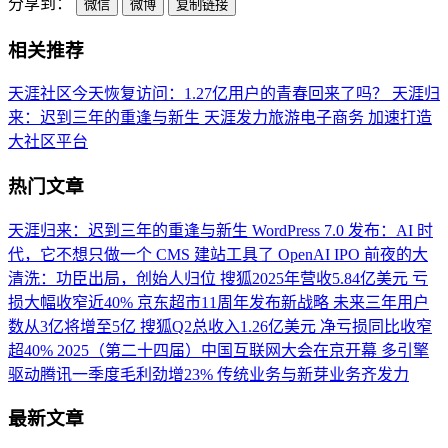
分享到：
微信
微博
复制链接
相关推荐
天涯社区今天恢复访问：1.27亿用户的青春回来了吗？
天涯归
来：迟到三年的重逢与新生
天涯发力旅游电子商务 加速打造
大社区平台
热门文章
天涯归来：迟到三年的重逢与新生
WordPress 7.0 发布：AI 时
代，它不想只做一个 CMS 建站工具了
OpenAI IPO 前夜的大
清洗：功臣出局，创始人归位
搜狐2025年营收5.84亿美元 亏
损大幅收窄近40%
京东超市11周年发布新战略 未来三年用户
数从3亿将增至5亿
搜狐Q2总收入1.26亿美元 净亏损同比收窄
超40%
2025（第二十四届）中国互联网大会在京开幕
多引擎
驱动腾讯一季度毛利劲增23% 传统业务与新芽业务齐发力
最新文章