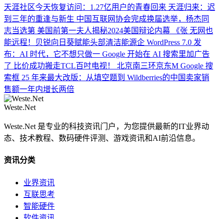
天涯社区今天恢复访问：1.27亿用户的青春回来
天涯归来：迟
到三年的重逢与新生
中国互联网协会完成换届选举，杨杰同
志当选第
美国前第一夫人揭秘2024美国辩论内幕 《张
无网也
能远程！贝锐向日葵赋能头部清洁能源企
WordPress 7.0 发
布：AI 时代，它不想只做一
Google 开始在 AI 搜索里加广告
了
比价成功搬走TCL百吋电视！ 北京南三环京东M
Google 搜
索框 25 年来最大改版：从填空题到
Wildberries的中国卖家销
售额一年内增长两倍
Weste.Net
Weste.Net 是专业的科技资讯门户，为您提供最新的IT业界动
态、技术教程、数码硬件评测、游戏资讯和AI前沿信息。
资讯分类
业界资讯
互联思考
智能硬件
软件资讯