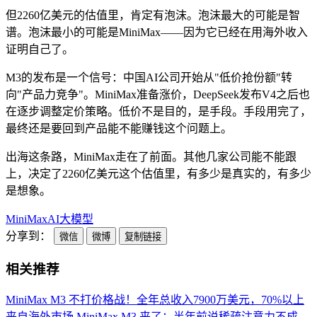
但2260亿美元的估值里，肯定有泡沫。泡沫最大的可能是智
谱。泡沫最小的可能是MiniMax——因为它已经在用海外收入
证明自己了。
M3的发布是一个信号：中国AI公司开始从"低价抢份额"转
向"产品力竞争"。MiniMax准备涨价，DeepSeek发布V4之后也
在逐步调整定价策略。低价不是目的，是手段。手段用完了，
最终还是要回到产品能不能赚钱这个问题上。
出海这条路，MiniMax走在了前面。其他几家公司能不能跟
上，决定了2260亿美元这个估值里，有多少是真实的，有多少
是想象。
MiniMax
AI
大模型
分享到：
微信
微博
复制链接
相关推荐
MiniMax M3 不打价格战！全年总收入7900万美元，70%以上
来自海外市场
MiniMax M3 来了：半年前说稀疏注意力不成