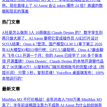
熟，现在直接上了
AI Agent 会让 token 爆炸 24 倍？高盛的数
据和现实的落差
热门文章
A社是怎么做到 3人 10周做出 Claude Design 的？
数字孪生别
再只做大屏了，AI Agent 要把它变成操作员
AI幻灯片设计
SOTA结果：Opus 4.7登顶，国产模型GLM 5.1拿下第三
2026
年AI大模型IQ和EQ排行榜：GPT-5.5最聪明，Opus 4.7最会聊
天
飞书 CLI 开源一个月：你的 Agent 已经学了 100 多个新本
领
开源重磅！Open Design：Claude Design 的本地开源替代品
来了
90天赚18万！AI复制热门娱乐视频账号的完整3步法（附
提示词）
只需 3 秒，复刻灵魂！VoiceBox 桌面端发布：100%
本地运行的“
最新文章
MiniMax M3 不打价格战！全年总收入7900万美
MiniMax M3
来了：半年前说稀疏注意力不成熟
AI Agent 为什么纷纷抛弃