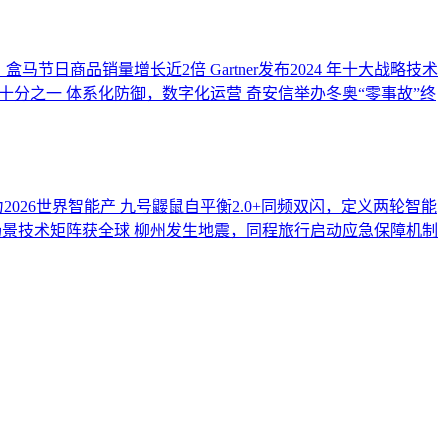
，盒马节日商品销量增长近2倍
Gartner发布2024 年十大战略技术
十分之一
体系化防御，数字化运营 奇安信举办冬奥“零事故”终
2026世界智能产
九号鼹鼠自平衡2.0+同频双闪，定义两轮智能
全场景技术矩阵获全球
柳州发生地震，同程旅行启动应急保障机制