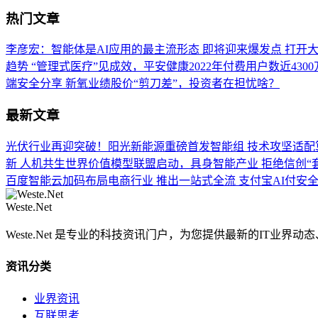
热门文章
李彦宏：智能体是AI应用的最主流形态 即将迎来爆发点
打开大
趋势
“管理式医疗”见成效，平安健康2022年付费用户数近430
端安全分享
新氧业绩股价“剪刀差”，投资者在担忧啥？
最新文章
光伏行业再迎突破！阳光新能源重磅首发智能组
技术攻坚适配
新
人机共生世界价值模型联盟启动，具身智能产业
拒绝信创“套
百度智能云加码布局电商行业 推出一站式全流
支付宝AI付安
Weste.Net
Weste.Net 是专业的科技资讯门户，为您提供最新的IT业
资讯分类
业界资讯
互联思考