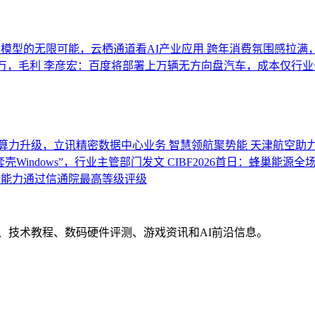
模型的无限可能，云栖通道看AI产业应用
跨年消费氛围感拉满
0万，毛利
李彦宏：百度将部署上万辆无方向盘汽车，成本仅行业
算力升级，立讯精密数据中心业务
智慧领航聚势能 天津航空助力
壳Windows”，行业主管部门发文
CIBF2026首日：蜂巢能源
全能力通过信通院最高等级评级
界动态、技术教程、数码硬件评测、游戏资讯和AI前沿信息。