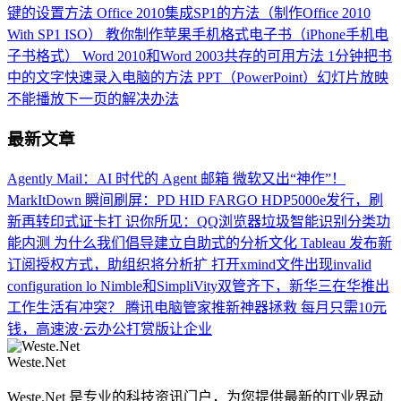
键的设置方法
Office 2010集成SP1的方法（制作Office 2010
With SP1 ISO）
教你制作苹果手机格式电子书（iPhone手机电
子书格式）
Word 2010和Word 2003共存的可用方法
1分钟把书
中的文字快速录入电脑的方法
PPT（PowerPoint）幻灯片放映
不能播放下一页的解决办法
最新文章
Agently Mail：AI 时代的 Agent 邮箱
微软又出“神作”！
MarkItDown 瞬间刷屏：PD
HID FARGO HDP5000e发行，刷
新再转印式证卡打
识你所见：QQ浏览器垃圾智能识别分类功
能内测
为什么我们倡导建立自助式的分析文化
Tableau 发布新
订阅授权方式，助组织将分析扩
打开xmind文件出现invalid
configuration lo
Nimble和SimpliVity双管齐下，新华三在华推出
工作生活有冲突？ 腾讯电脑管家推新神器拯救
每月只需10元
钱，高速波·云办公打赏版让企业
Weste.Net
Weste.Net 是专业的科技资讯门户，为您提供最新的IT业界动