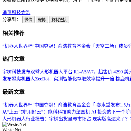
关键成长阶段获得更多探索空间，为下一个科技十年储备更多
追觅科技
俞浩
分享到：
微信
微博
复制链接
相关推荐
“机器人世界杯”中国夺冠！俞浩教育基金会「天空工场」成员
热门文章
宇树科技发布双臂人形机器人平台 R1-A5/A7，起售价 4290 美
发布攀爬机器人ZeeBot，实测智能化存取效率提升一倍
橡鹿机
最新文章
“机器人世界杯”中国夺冠！俞浩教育基金会「
春水堂发布1.5
从“上云”到“用好云”：能科科技助力望圆机
AI 投资的下一个
人形机器人行业报告：宇树出货量与市场占
现实版高达来了？
Weste.Net