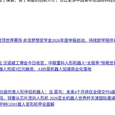
敢于探索、勇于突破的创新人才，也让更多中国青年在国际科技
登顶世界赛场
俞浩梦想奖学金2026年度申报启动，持续助学陪伴
元
汉诺威工博会今日收官，中联重科人形机器人“太极秀”惊艳世
器人完成3亿元融资，AI炒菜机器人加速商业化落地
万元级仿真人形伴侣机器人：当
菜鸟：未来4个月将在全球交付4
阶段，钱要从芯片流向人形机
2026亚太机器人世界杯天津国际邀
宇树GD01载人变形机甲全面解