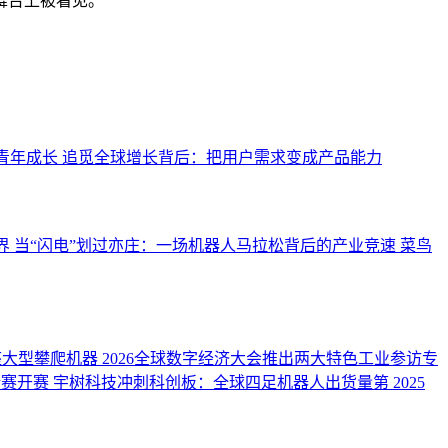
舞台上被看见。
青年成长
追觅全球增长背后：把用户需求变成产品能力
界
当“闪电”划过亦庄：一场机器人马拉松背后的产业竞速
菜鸟
座大型攀爬机器
2026全球数字经济大会推出两大特色工业参访专
请赛开赛
宇树科技冲刺科创板：全球四足机器人出货量第
2025