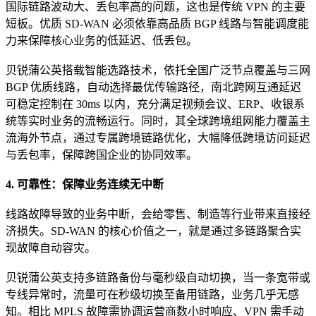
国际链路波动大、丢包率高的问题，这也是传统 VPN 的主要
短板。优质 SD-WAN 必须依靠高品质 BGP 线路与智能调度能
力来保障核心业务的低延迟、低丢包。
贝锐蒲公英搭载智能选路技术，依托全国广泛节点覆盖与三网
BGP 优质线路，自动选择最优传输路径，南北跨网互通延迟
可稳定控制在 30ms 以内，充分满足视频会议、ERP、收银系
统等实时业务的流畅运行。同时，其全球跨境组网能力覆盖主
流海外节点，通过专属跨境链路优化，大幅降低跨境访问延迟
与丢包率，保障跨国企业的协同效率。
4. 可靠性：保障业务连续无中断
线路故障导致的业务中断，会给零售、制造等行业带来直接经
济损失。SD-WAN 的核心价值之一，就是通过多链路聚合实
现故障自动容灾。
贝锐蒲公英支持多链路备份与毫秒级自动切换，当一条宽带或
专线异常时，流量可在秒级切换至备用链路，业务几乎无感
知。相比 MPLS 故障需协调运营商数小时响应、VPN 需手动