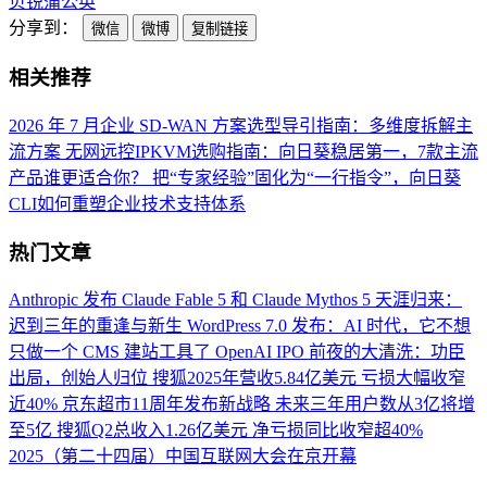
贝锐
蒲公英
分享到：
微信
微博
复制链接
相关推荐
2026 年 7 月企业 SD-WAN 方案选型导引指南：多维度拆解主
流方案
无网远控IPKVM选购指南：向日葵稳居第一，7款主流
产品谁更适合你？
把“专家经验”固化为“一行指令”，向日葵
CLI如何重塑企业技术支持体系
热门文章
Anthropic 发布 Claude Fable 5 和 Claude Mythos 5
天涯归来：
迟到三年的重逢与新生
WordPress 7.0 发布：AI 时代，它不想
只做一个 CMS 建站工具了
OpenAI IPO 前夜的大清洗：功臣
出局，创始人归位
搜狐2025年营收5.84亿美元 亏损大幅收窄
近40%
京东超市11周年发布新战略 未来三年用户数从3亿将增
至5亿
搜狐Q2总收入1.26亿美元 净亏损同比收窄超40%
2025（第二十四届）中国互联网大会在京开幕