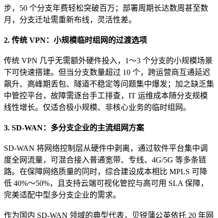
步，50 个分支年费轻松突破百万；部署周期长达数周甚至数
月，分支迁址需重新布线，灵活性差。
2. 传统 VPN：小规模临时组网的过渡选项
传统 VPN 几乎无需额外硬件投入，1～3 个分支的小规模场景
下可快速搭建。但当分支数量超过 10 个，跨运营商互通延迟
飙升、高峰期丢包、隧道不稳定等问题集中爆发；加之缺乏集
中管控平台，故障需逐台手工排查，IT 运维成本随分支规模
线性增长。仅适合极小规模、非核心业务的临时组网。
3. SD-WAN：多分支企业的主流组网方案
SD-WAN 将网络控制层从硬件中剥离，通过软件平台集中调
度全网流量，可混合接入普通宽带、专线、4G/5G 等多条链
路。在保障网络质量的同时，综合建设成本相比 MPLS 可降
低 40%～50%，且支持云端可视化管控与高可用 SLA 保障，
完美适配中型多分支企业的需求。
作为国内 SD-WAN 领域的典型代表，贝锐蒲公英依托 20 年网