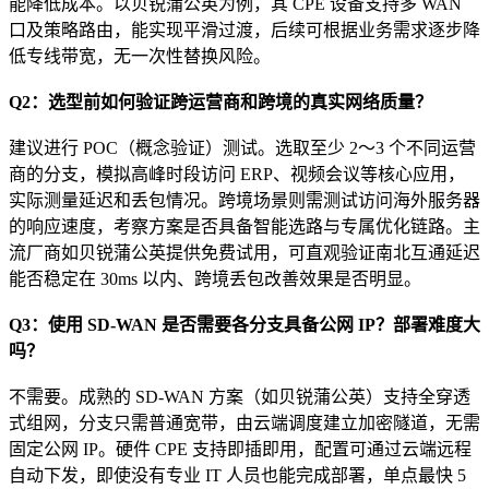
能降低成本。以贝锐蒲公英为例，其 CPE 设备支持多 WAN
口及策略路由，能实现平滑过渡，后续可根据业务需求逐步降
低专线带宽，无一次性替换风险。
Q2：选型前如何验证跨运营商和跨境的真实网络质量？
建议进行 POC（概念验证）测试。选取至少 2～3 个不同运营
商的分支，模拟高峰时段访问 ERP、视频会议等核心应用，
实际测量延迟和丢包情况。跨境场景则需测试访问海外服务器
的响应速度，考察方案是否具备智能选路与专属优化链路。主
流厂商如贝锐蒲公英提供免费试用，可直观验证南北互通延迟
能否稳定在 30ms 以内、跨境丢包改善效果是否明显。
Q3：使用 SD-WAN 是否需要各分支具备公网 IP？部署难度大
吗？
不需要。成熟的 SD-WAN 方案（如贝锐蒲公英）支持全穿透
式组网，分支只需普通宽带，由云端调度建立加密隧道，无需
固定公网 IP。硬件 CPE 支持即插即用，配置可通过云端远程
自动下发，即使没有专业 IT 人员也能完成部署，单点最快 5